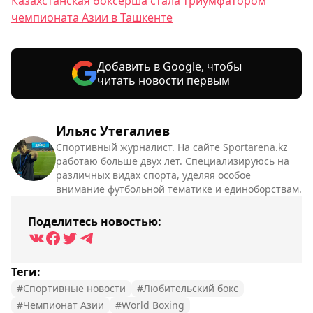
Казахстанская боксёрша стала триумфатором
чемпионата Азии в Ташкенте
Добавить в Google, чтобы
читать новости первым
Ильяс Утегалиев
Спортивный журналист. На сайте Sportarena.kz
работаю больше двух лет. Специализируюсь на
различных видах спорта, уделяя особое
внимание футбольной тематике и единоборствам.
Поделитесь новостью:
Теги:
#Спортивные новости
#Любительский бокс
#Чемпионат Азии
#World Boxing